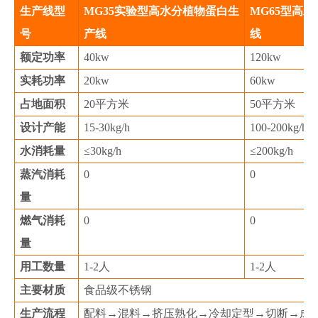
生产线型
MG35实验型高水分植物蛋白生
MG65型高
号
产线
线
额定功率
40kw
120kw
实耗功率
20kw
60kw
占地面积
20平方米
50平方米
设计产能
15-30kg/h
100-200kg/h
水消耗量
≤30kg/h
≤200kg/h
蒸汽消耗
0
0
量
燃气消耗
0
0
量
用工数量
1-2人
1-2人
主要材质
食品级不锈钢
生产流程
配料→混料→挤压熟化→冷却定型→切断→成