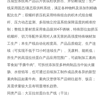
压成型系统将产品以片状或柱状挤出、并切断成型；生产
线采用固态/液态双供料系统，满足各种物料及添加剂精确
配比生产；双螺杆挤压机采用特殊组合的积木式组合螺
杆、压力动态监测、多段独立控温系统保障温度的精准控
制；整线主要材质采用食品级304不锈钢，特殊部位如挤压
机螺杆、切刀等配件采用对人体无害的高强度特殊钢材加
工生产；本生产线自动化程度高、产品品质稳定、生产连
续（可实现不低于72小时连续生产）、无废料、能耗低；
所生产的高湿拉丝蛋白产品应用范围广，可卤制加工素肉
零食如“手撕牛肉”、可拆丝添加至多种肉制品当中如火腿
肠、水饺馅等，也可通过后续加工制作成品类各异的新型
素肉制品如素牛肉、素肉汉堡饼等产品销往超市、饭店；
其需求量较大且有明显增长趋势。
同类产品：大豆拉丝蛋白生产线（干法）